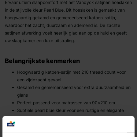
Ervaar ultiem slaapcomfort met het Vandyck satijnen hoeslaken
in de stijlvolle kleur Pearl Blue. Dit hoeslaken is gemaakt van
hoogwaardig gekamd en gemerceriseerd katoen-satijn,
waardoor het zacht, duurzaam en ademend is. De zachte
satijnen afwerking voelt heerlijk glad aan op de huid en geeft
uw slaapkamer een luxe uitstraling.
Belangrijkste kenmerken
Hoogwaardig katoen-satijn met 210 thread count voor
een zijdezacht gevoel
Gekamd en gemerceriseerd voor extra duurzaamheid en
glans
Perfect passend voor matrassen van 90x210 cm
Subtiele pearl blue kleur voor een rustige en elegante
slaapkamer
Effendessin dat eenvoudig te combineren is met elk
beddengoed