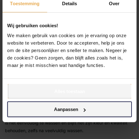
Toestemming
Details
Over
Goede vochtregulatie voor een frisse nachtrust
Zacht en duurzaam materiaal
Wij gebruiken cookies!
We maken gebruik van cookies om je ervaring op onze
Het gebruik van gekamd katoen zorgt ervoor dat
website te verbeteren. Door te accepteren, help je ons
onregelmatigheden en onzuiverheden uit de vezels zijn
om de site persoonlijker en sneller te maken. Negeer je
verwijderd. De mercerisatie verbetert de sterkte van het
de cookies? Geen zorgen, dan blijft alles zoals het is,
materiaal en geeft het hoeslaken een mooie glans. Dit maakt
maar je mist misschien wat handige functies.
het product niet alleen zacht, maar ook extra lang mooi en
stevig.
Alles toestaan
Ideale pasvorm en onderhoud
Het hoeslaken is ontworpen om strak om uw matras te passen,
Aanpassen
zodat het altijd netjes blijft liggen en niet verschuift. Bovendien
is het eenvoudig te wassen en blijft het zijn kleur en kwaliteit
behouden, zelfs na veelvuldig wassen.