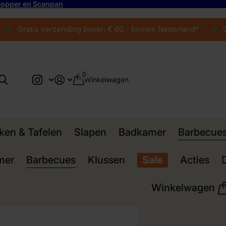
 Dopper en Scanpan
Gratis verzending boven € 60,- binnen Nederland*
Grati
0
Winkelwagen
ken & Tafelen
Slapen
Badkamer
Barbecue
mer
Barbecues
Klussen
Sale
Acties
Winkelwagen