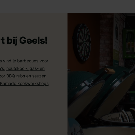
 bij Geels!
 vind je barbecues voor
’s
,
houtskool-, gas- en
oor
BBQ rubs en sauzen
Kamado kookworkshops