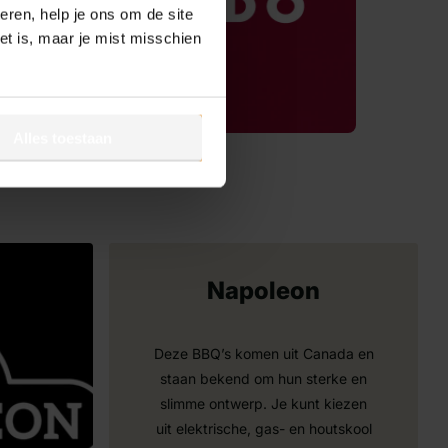
ren, help je ons om de site
het is, maar je mist misschien
Alles toestaan
Napoleon
Deze BBQ’s komen uit Canada en
staan bekend om hun sterke en
slimme ontwerp. Je kunt kiezen
uit elektrische, gas- en houtskool