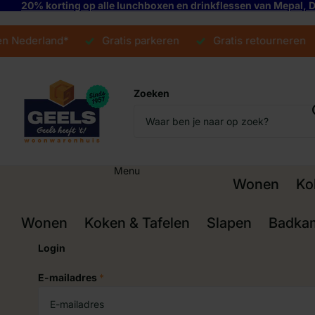
20% korting op alle lunchboxen en drinkflessen van Mepal,
ederland*
Gratis parkeren
Gratis retourneren
Zoeken
Menu
Wonen
Ko
Wonen
Koken & Tafelen
Slapen
Badka
Login
E-mailadres
*