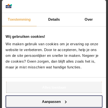
Gekartelde rand voor een professionele cupcakevorm
Geschikt voor eenmalig gebruik, gemakkelijk te
verwijderen
Toestemming
Details
Over
Geschikt voor diverse bakprojecten
Wij gebruiken cookies!
Deze vormpjes zijn ideaal voor het bakken van cupcakes,
We maken gebruik van cookies om je ervaring op onze
muffins en kleine cakejes. Ze houden het beslag perfect op zijn
website te verbeteren. Door te accepteren, help je ons
plaats en zorgen ervoor dat je cupcakes mooi en gelijkmatig
om de site persoonlijker en sneller te maken. Negeer je
bakken. Ook handig voor het serveren van snacks of desserts.
de cookies? Geen zorgen, dan blijft alles zoals het is,
maar je mist misschien wat handige functies.
Milieuvriendelijk en gebruiksvriendelijk
De papieren vormpjes zijn gemaakt van voedselveilig papier
Alles toestaan
dat veilig is voor gebruik in de oven. Na gebruik gooi je ze
gemakkelijk weg, wat schoonmaken sneller en eenvoudiger
Aanpassen
maakt.