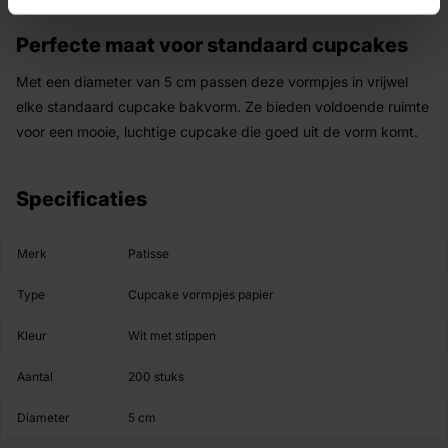
Perfecte maat voor standaard cupcakes
Met een diameter van 5 cm passen deze vormpjes in vrijwel
elke standaard cupcake bakvorm. Ze bieden voldoende ruimte
voor een mooie, luchtige cupcake die goed uit de vorm komt.
Specificaties
Merk
Patisse
Type
Cupcake vormpjes papier
Kleur
Wit met stippen
Aantal
200 stuks
Diameter
5 cm