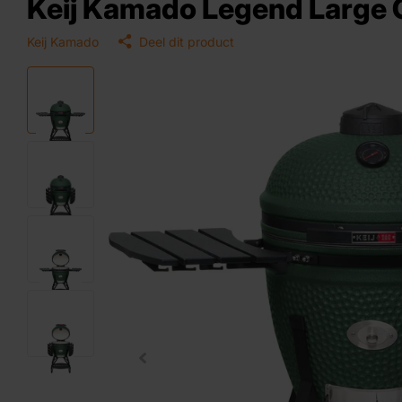
Keij Kamado Legend Large G
Keij Kamado
Deel dit product