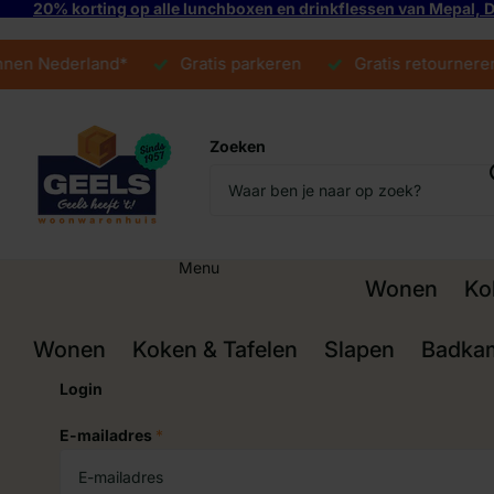
20% korting op alle lunchboxen en drinkflessen van Mepal,
en Nederland*
Gratis parkeren
Gratis retourneren
Zoeken
Menu
Wonen
Ko
Wonen
Koken & Tafelen
Slapen
Badka
Login
E-mailadres
*