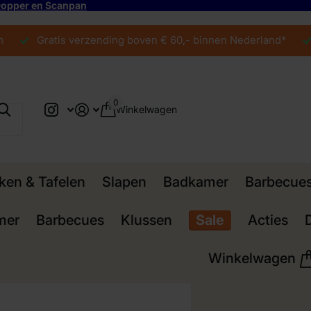
 Dopper en Scanpan
Gratis verzending boven € 60,- binnen Nederland*
G
0
Winkelwagen
ken & Tafelen
Slapen
Badkamer
Barbecue
mer
Barbecues
Klussen
Sale
Acties
Winkelwagen