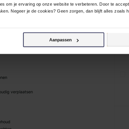
 om je ervaring op onze website te verbeteren. Door te accepte
 Mat Groen
aken. Negeer je de cookies? Geen zorgen, dan blijft alles zoals 
 voor iedereen die houdt van koken in de
e grilloppervlak van Ø 47 cm biedt deze kamado
ijke maaltijden te bereiden voor 6 tot 8
gelijkheden.
Aanpassen
onen
oudig verplaatsen
behoud
echten