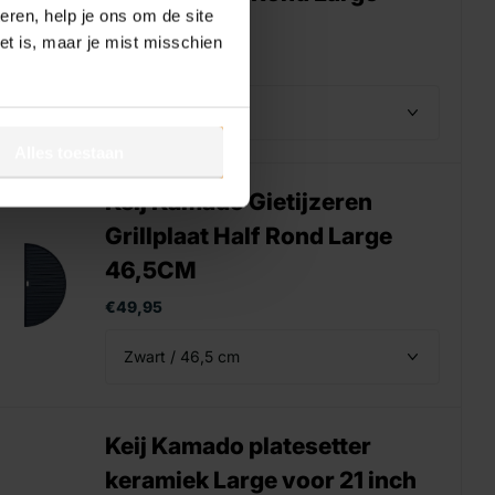
ren, help je ons om de site
46,5CM
het is, maar je mist misschien
€44,95
Alles toestaan
Keij Kamado Gietijzeren
Grillplaat Half Rond Large
46,5CM
€49,95
Keij Kamado platesetter
keramiek Large voor 21 inch