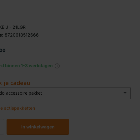
KEIJ - 21LGR
e:
8720618512666
,00
rd binnen 1-3 werkdagen
k je cadeau
o accessoire pakket
o accessoirepakket (t.w.v. €195)
de actiepakketten
Het hele seizoen 10% korting op accessoires
Hittebestendige handschoenen
In winkelwagen
BBQ borstel