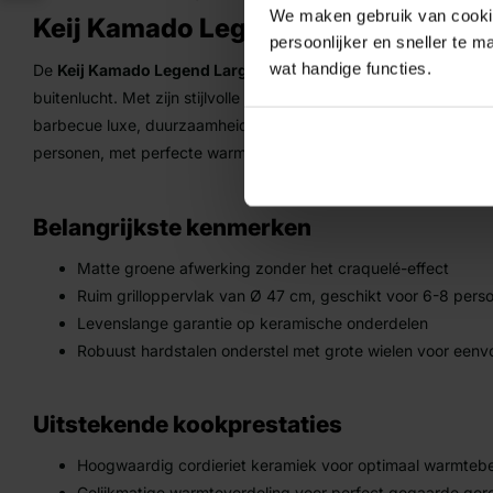
We maken gebruik van cookies
Keij Kamado Legend Large 21 Inch –
persoonlijker en sneller te m
wat handige functies.
De
Keij Kamado Legend Large Mat Groen
is de perfecte keuze
buitenlucht. Met zijn stijlvolle matte groene afwerking en ruim
barbecue luxe, duurzaamheid en gebruiksgemak. Ideaal om heerl
personen, met perfecte warmteverdeling en veelzijdige kookmo
Belangrijkste kenmerken
Matte groene afwerking zonder het craquelé-effect
Ruim grilloppervlak van Ø 47 cm, geschikt voor 6-8 pers
Levenslange garantie op keramische onderdelen
Robuust hardstalen onderstel met grote wielen voor eenv
Uitstekende kookprestaties
Hoogwaardig cordieriet keramiek voor optimaal warmte
Gelijkmatige warmteverdeling voor perfect gegaarde ger