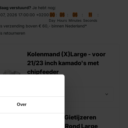
Steakplate met onderzetter
daag verstuurd?
Je hebt nog:
1x Rookhout chips
 07, 2026 17:00:00 +0200
0
0
0
5
0
5
1
0
2x BBQ rubs
Day
Hours
Minutes
Seconds
is verzending boven € 60,- binnen Nederland*
2x BBQ saus
is retourneren
Pizzasteen compact 29,5 cm
Pizzaschep
Kolenmand (X)Large - voor
Set van 4 rookplankjes
BBQ spatel
21/23 inch kamado's met
chipfeeder
€69,00
Over
Keij Kamado Gietijzeren
Rooster Half Rond Large