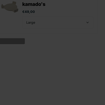
kamado's
€49,00
eer producten