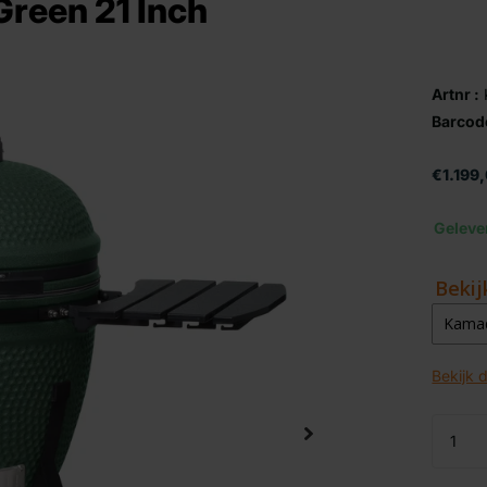
reen 21 Inch
Artnr :
Barcod
€1.199
Geleve
Bekij
Kamad
Kamad
Bekijk 