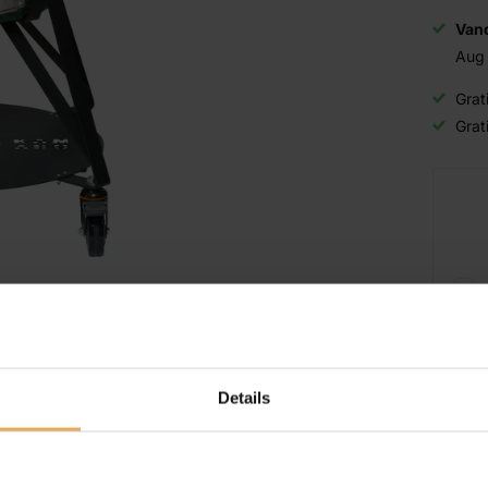
Van
Aug
Grat
Grat
Details