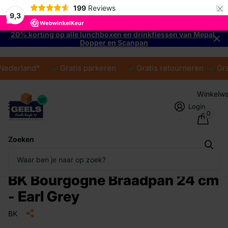
×
199
Reviews
9,3
20% korting op alle lunchboxen en drinkflessen van Mepal,
Dopper en Scanpan
Nederland*
Gratis parkeren
Gratis retourneren
Gra
Winkelw
Login
0
Zoeken
BK Bourgogne Braadpan 24 cm
- Earl Grey
BK